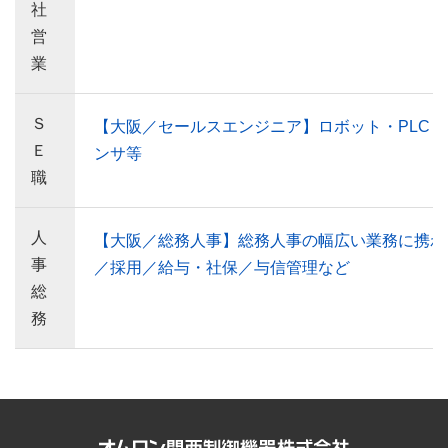
社
営
業
Ｓ
【大阪／セールスエンジニア】ロボット・PLC
Ｅ
ンサ等
職
人
【大阪／総務人事】総務人事の幅広い業務に携わ
事
／採用／給与・社保／与信管理など
総
務