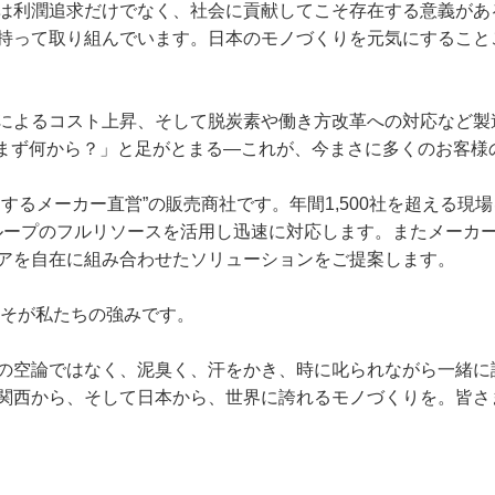
は利潤追求だけでなく、社会に貢献してこそ存在する意義があ
持って取り組んでいます。日本のモノづくりを元気にすること
によるコスト上昇、そして脱炭素や働き方改革への対応など製
も「まず何から？」と足がとまる—これが、今まさに多くのお客様
するメーカー直営”の販売商社です。年間1,500社を超える現
ループのフルリソースを活用し迅速に対応します。またメーカ
アを自在に組み合わせたソリューションをご提案します。
れこそが私たちの強みです。
の空論ではなく、泥臭く、汗をかき、時に叱られながら一緒に
関西から、そして日本から、世界に誇れるモノづくりを。皆さ